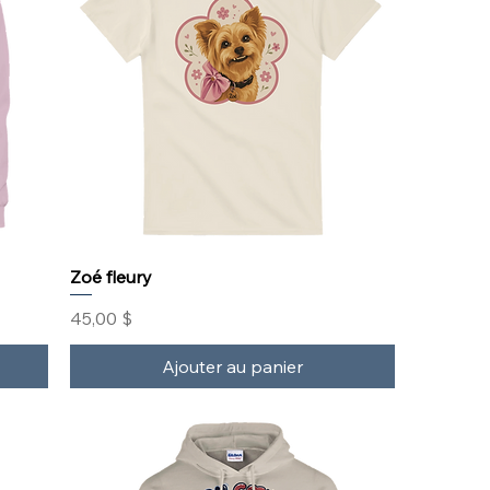
Zoé fleury
Prix
45,00 $
Ajouter au panier