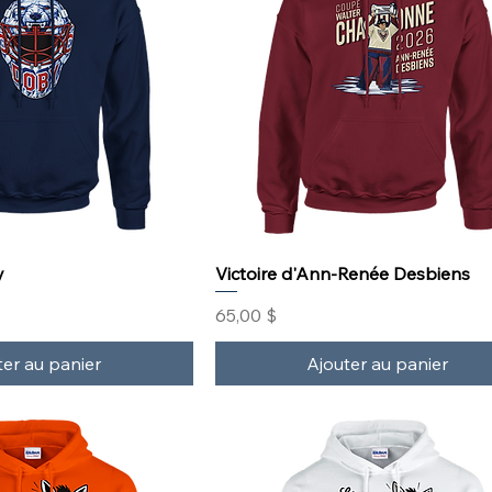
y
Victoire d'Ann-Renée Desbiens
Prix
65,00 $
ter au panier
Ajouter au panier