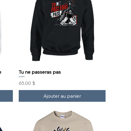
e
Tu ne passeras pas
Prix
65,00 $
Ajouter au panier