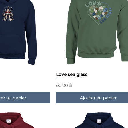
Love sea glass
Prix
65,00 $
ter au panier
Ajouter au panier