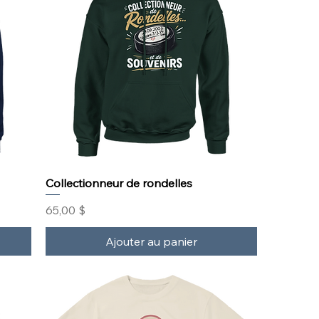
Collectionneur de rondelles
Prix
65,00 $
Ajouter au panier