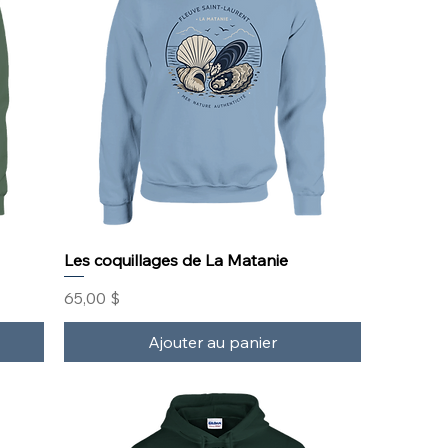
Les coquillages de La Matanie
Prix
65,00 $
Ajouter au panier