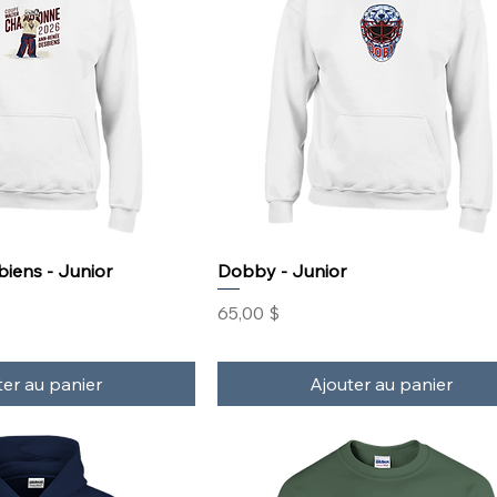
iens - Junior
Dobby - Junior
Prix
65,00 $
ter au panier
Ajouter au panier