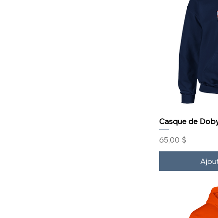
Casque de Dob
Prix
65,00 $
Ajou