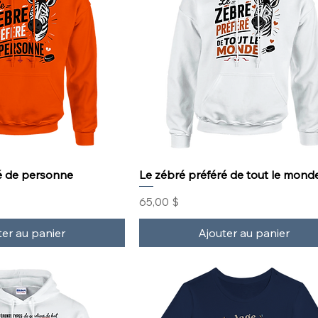
é de personne
Le zébré préféré de tout le mond
Prix
65,00 $
ter au panier
Ajouter au panier