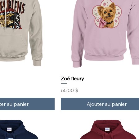
Zoé fleury
Prix
65,00 $
ter au panier
Ajouter au panier