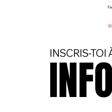
Fa
INSCRIS-TOI
INF
INF