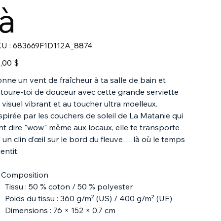
là
SKU
U :
683669F1D112A_8874
683669F1D112A_8874
,00 $
nne un vent de fraîcheur à ta salle de bain et
toure-toi de douceur avec cette grande serviette
 visuel vibrant et au toucher ultra moelleux.
spirée par les couchers de soleil de La Matanie qui
nt dire "wow" même aux locaux, elle te transporte
 un clin d’œil sur le bord du fleuve… là où le temps
lentit.
 Composition
Tissu : 50 % coton / 50 % polyester
Poids du tissu : 360 g/m² (US) / 400 g/m² (UE)
Dimensions : 76 × 152 × 0,7 cm