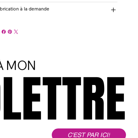
brication à la demande
 À MON
OLETTRE
OLETTRE
C'EST PAR ICI!