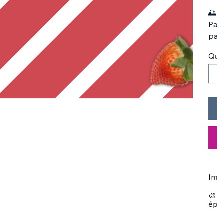
🌅
Pa
pa
Qu
Im
🎨
ép