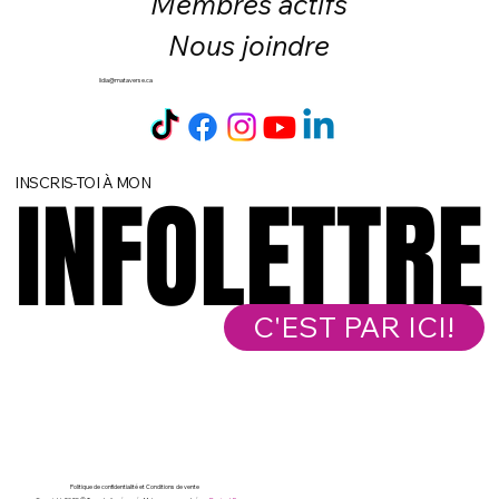
Membres actifs
Nous joindre
lidia@mataverse.ca
INSCRIS-TOI À MON
INFOLETTRE
INFOLETTRE
C'EST PAR ICI!
Politique de confidentialité et
Conditions de vente