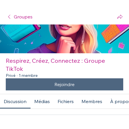
Groupes
Respirez, Créez, Connectez : Groupe
TikTok
Privé
·
1 membre
Rejoindre
Discussion
Médias
Fichiers
Membres
À propo