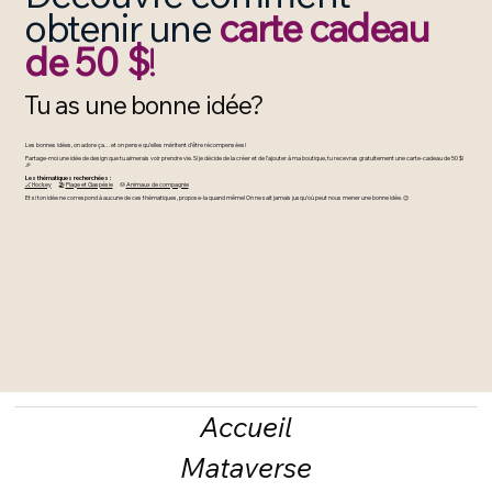
obtenir une
carte cadeau
de 50 $
!
Tu as une bonne idée?
Les bonnes idées, on adore ça… et on pense qu’elles méritent d’être récompensées!
Partage-moi une idée de design que tu aimerais voir prendre vie. Si je décide de la créer et de l’ajouter à ma boutique, tu recevras gratuitement une carte-cadeau de 50 $!
🎉
Les thématiques recherchées :
🏒 Hockey
🏖️
Plage et Gaspésie
🐶
Animaux de compagnie
Et si ton idée ne correspond à aucune de ces thématiques, propose-la quand même! On ne sait jamais jusqu’où peut nous mener une bonne idée. 😉
Accueil
Mataverse