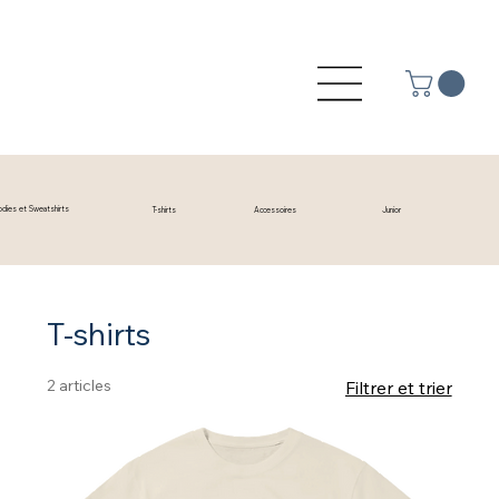
odies et Sweatshirts
T-shirts
Accessoires
Junior
T-shirts
2 articles
Filtrer et trier