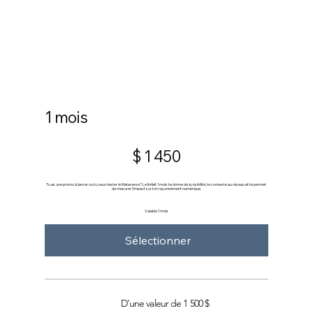
1 mois
1 450 $
$
1 450
Tu as une promo à lancer ou tu veux tester le Mataverse? Le forfait 1 mois te donne de la visibilité, te connecte au réseau et te permet
de mesurer l’impact sur ton rayonnement numérique.
Valable 1 mois
Sélectionner
D'une valeur de 1 500 $