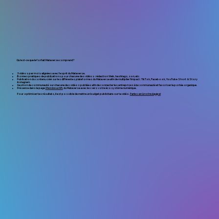
Qu'est-ce que le forfait Mataverse comprend?
3 vidéos par mois alignées avec l’esprit du Mataverse.
Bonnes pratiques de publications pour chacune des vidéos : rédaction Web, hashtags, son, etc.
Publication du contenu créé sur les différentes plateformes du Mataverse afin de multiplier l'impact : TikTok, Facebook, YouTube Short & Story
Instagram.
Gestion de communauté sur chacune des vidéos publiées afin de connecter les entreprises à la communauté et favoriser la portée organique.
Présence dans la page
Membre actifs
du Mataverse avec les vers votre écosystème numérique.
Pour optimiser tes résultats, il est possible de mettre un budget publicitaire sur ta vidéo.
Parles-en à notre équipe!