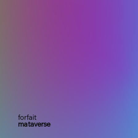
forfait
mataverse