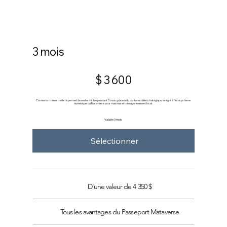
3 mois
3 600 $
$
3 600
Connexion trimestrielle te permet de rester visible pendant 3 mois grâce à du contenu vidéo stratégique, intégré à l’écosystème
numérique du Mataverse pour maximiser ton rayonnement local.
Valable 3 mois
Sélectionner
D'une valeur de 4 350 $
Tous les avantages du Passeport Mataverse