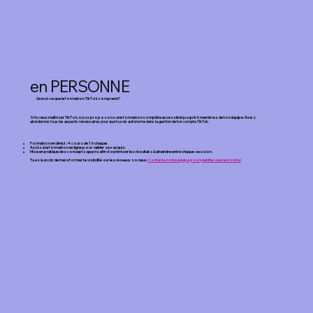
en PERSONNE
Qu'est-ce que la formation TikTok comprend?
Si tu veux maîtriser TikTok, nous proposons une formation complète accessible jusqu'à 4 membres de ton équipe.
Nous y
aborderons tous les aspects nécessaires pour que tu sois autonome dans la gestion de ton compte TikTok.
Formation en direct : 4 cours de 1 h chaque.
Accès à la formation en ligne pour valider ses acquis.
Mise en pratique des concepts appris afin d’optimiser les résultats à atteindre entre chaque session.
Tu es à un clic de transformer ta visibilité sur les réseaux sociaux.
Contacte notre équipe pour planifier une rencontre!