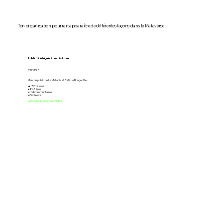
Ton organisation pourrait apparaître de différentes façons dans le Mataverse :
Publicité intégrée à une histoire
EXEMPLE
Marché public de La Matanie et Café La Bougeotte
☻ 72,1 K vues
♥︎ 848 likes
✒︎ 114 commentaires
★ 54 favoris
➜ Écouter la vidéo sur TikTok