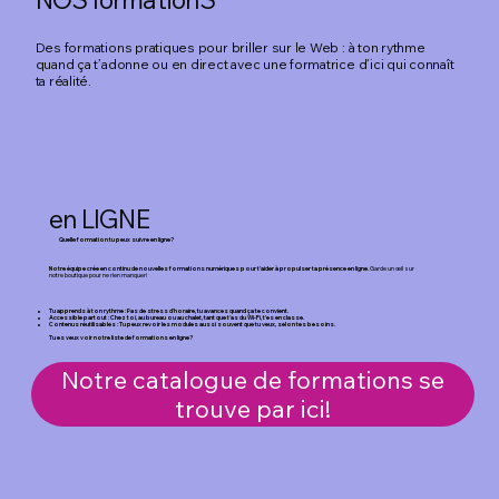
Des formations pratiques pour briller sur le Web : à ton rythme
quand ça t’adonne ou en direct avec une formatrice d’ici qui connaît
ta réalité.
en LIGNE
Quelle formation tu peux suivre en ligne?
Notre équipe crée en continu de nouvelles formations numériques pour t’aider à propulser ta présence en ligne.
Garde un œil sur
notre boutique pour ne rien manquer!
Tu apprends à ton rythme : Pas de stress d’horaire, tu avances quand ça te convient.
Accessible partout : Chez toi, au bureau ou au chalet, tant que t’as du Wi-Fi, t’es en classe.
Contenus réutilisables : Tu peux revoir les modules aussi souvent que tu veux, selon tes besoins.
Tu es veux voir notre liste de formations en ligne?
Notre catalogue de formations se
trouve par ici!