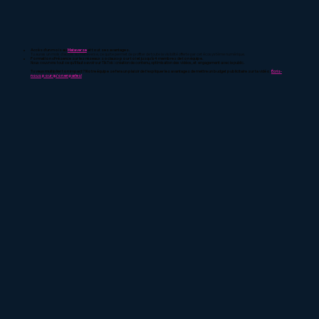
Accès d'un mois au
Mataverse
et tout ses avantages
.
Tu auras un mois d'accès au Mataverse, ce qui te permet de profiter de toute la visibilité offerte par cet écosystème numérique.
Formation «Présence sur les réseaux sociaux» pour toi et jusqu'à 4 membres de ton équipe.
Nous couvrons tout ce qu’il faut savoir sur TikTok : création de contenu, optimisation des vidéos, et engagement avec le public.
Tu veux multiplier ton impact? Notre équipe se fera un plaisir de t'expliquer les avantages de mettre un budget publicitaire sur ta vidéo.
Écris-
nous pour qu'on en parles!