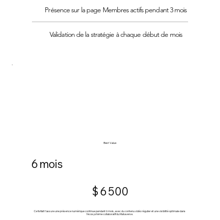
Présence sur la page Membres actifs pendant 3 mois
Validation de la stratégie à chaque début de mois
Best Value
6 mois
6 500 $
$
6 500
Ce forfait t’assure une présence numérique continue pendant 6 mois, avec du contenu vidéo régulier et une visibilité optimale dans
l’écosystème collaboratif du Mataverse.