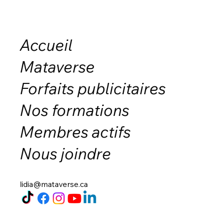
faire à ta place. Voici pourquoi ça vau
peine de le construire avec intentio
Accueil
Mataverse
Forfaits publicitaires
Nos formations
Membres actifs
Nous joindre
lidia@mataverse.ca