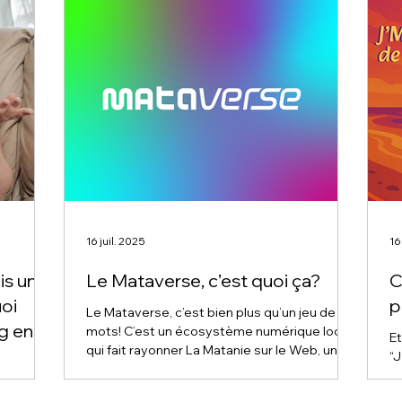
16 juil. 2025
16
is un
Le Mataverse, c’est quoi ça?
C
oi
p
Le Mataverse, c’est bien plus qu’un jeu de
g en
mots! C’est un écosystème numérique local
Et
qui fait rayonner La Matanie sur le Web, une
“J
es
vidéo, une campagne et une collaboration à
m
âtir ton
la fois. Découvre comment ça fonctionne et
pa
autres le