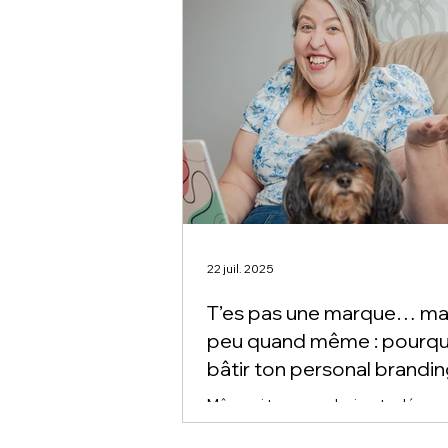
22 juil. 2025
T’es pas une marque… ma
peu quand même : pourqu
bâtir ton personal brandin
2025
Même si tu ne vends rien, tu dégag
quelque chose. Et en 2025, ne pas b
personal branding, c’est laisser les 