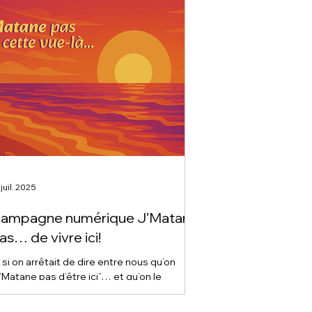
 juil. 2025
ampagne numérique J’Matane
as… de vivre ici!
 si on arrêtait de dire entre nous qu’on
’Matane pas d’être ici”… et qu’on le
ontrait au monde? La campagne J’Matane
s, c’est l’occasion de faire rayonner La