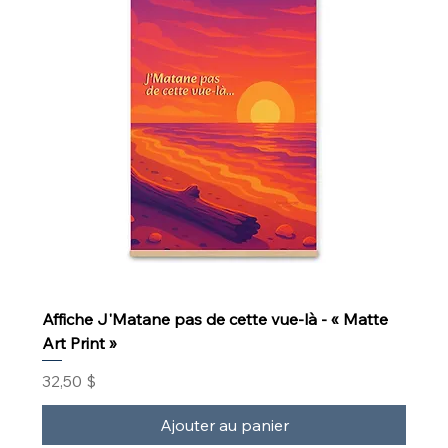
Affiche J'Matane pas de cette vue-là - « Matte
Art Print »
Prix
32,50 $
Ajouter au panier