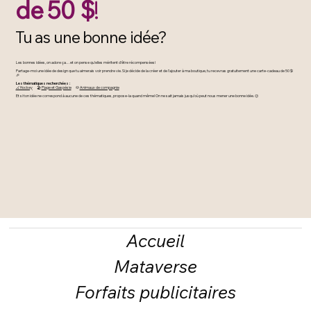
de 50 $
!
Tu as une bonne idée?
Les bonnes idées, on adore ça… et on pense qu’elles méritent d’être récompensées!
Partage-moi une idée de design que tu aimerais voir prendre vie. Si je décide de la créer et de l’ajouter à ma boutique, tu recevras gratuitement une carte-cadeau de 50 $!
🎉
Les thématiques recherchées :
🏒 Hockey
🏖️
Plage et Gaspésie
🐶
Animaux de compagnie
Et si ton idée ne correspond à aucune de ces thématiques, propose-la quand même! On ne sait jamais jusqu’où peut nous mener une bonne idée. 😉
Accueil
Mataverse
Forfaits publicitaires