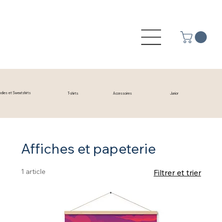
odies et Sweatshirts
T-shirts
Accessoires
Junior
Affiches et papeterie
1 article
Filtrer et trier