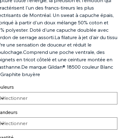
pture toute l'énergie, la précision et l'émotion qui
ractérisent l'un des francs-tireurs les plus
ectrisants de Montréal. Un sweat à capuche épais,
briqué à partir d'un doux mélange 50% coton et
% polyester. Doté d'une capuche doublée avec
rdon de serrage assorti.La filature à jet d'air du tissu
fre une sensation de douceur et réduit le
ulochage.Comprend une poche ventrale, des
ignets en tricot côtelé et une ceinture montée en
asthanne.De marque Gildan® 18500 couleur Blanc
 Graphite bruyère
uleurs
andeurs
antité