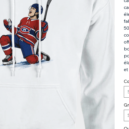
ca
ca
él
fa
50
co
of
bo
po
él
et
Co
Gr
Qu