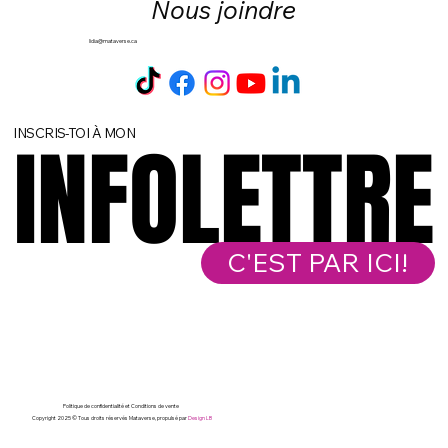
Nous joindre
lidia@mataverse.ca
INSCRIS-TOI À MON
INFOLETTRE
INFOLETTRE
C'EST PAR ICI!
Politique de confidentialité et
Conditions de vente
Copyright 2025 © Tous droits réservés Mataverse, propulsé par
Design LB