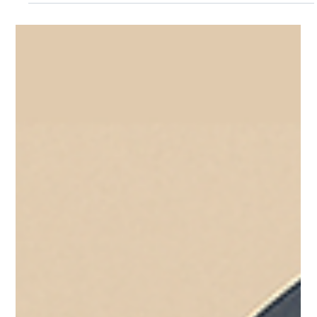
16 juil. 2025
Zone Marketing
Tu veux plus de clients?
Commence par clarifier ce que tu
dégages (ton image de marque).
Avant de vouloir plus de clients, demande-toi : est-ce
que les gens comprennent vraiment qui tu es? Une
image de marque floue peut faire fuir les bonnes
personnes. Dans cet article, on te montre comment
t’aligner pour mieux attirer.