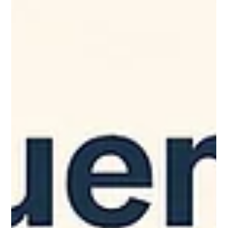
16 juil. 2025
Zone Marketing
Ce que ton logo dit sur toi (et ce
que tu préférais peut-être garder
pour toi)
Un logo, c’est bien plus qu’un joli dessin. C’est un
porte-parole visuel qui parle à ta place… même
quand tu préférerais qu’il se taise! Découvre ce qu’il dit
(ou crie!) sur toi, parfois à ton insu.