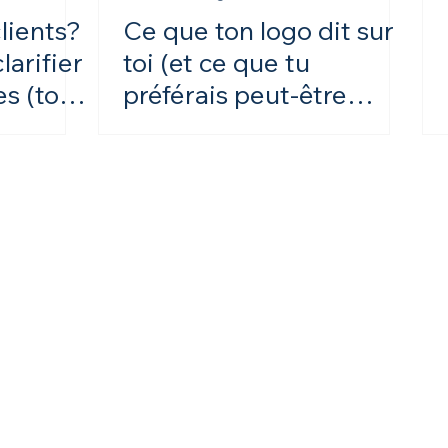
lients?
Ce que ton logo dit sur
arifier
toi (et ce que tu
s (ton
préférais peut-être
e).
garder pour toi)