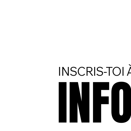
INSCRIS-TOI
INF
INF