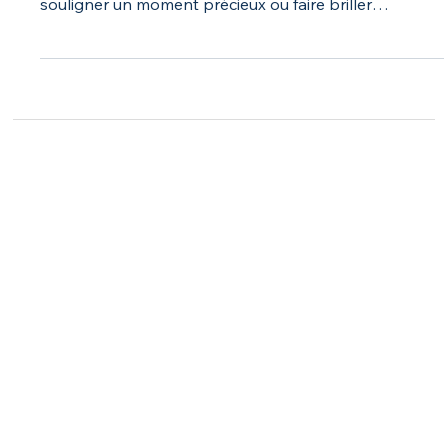
du quotidien des Matanaises. Que ce soit pour
souligner un moment précieux ou faire briller
l’ordinaire, son savoir-faire unique et son service
attentionné en font une véritable référence locale.
Accueil
Mataverse
Forfaits publicitaires
Nos formations
Membres actifs
Nous joindre
lidia@mataverse.ca