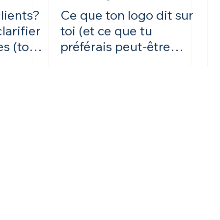
lients?
Ce que ton logo dit sur
arifier
toi (et ce que tu
s (ton
préférais peut-être
e).
garder pour toi)