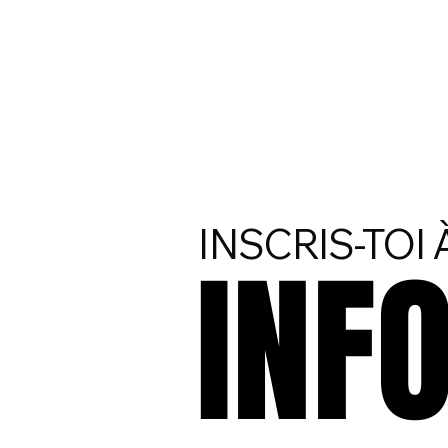
INSCRIS-TOI
INF
INF